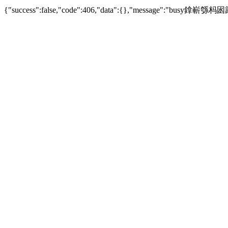
{"success":false,"code":406,"data":{},"messag