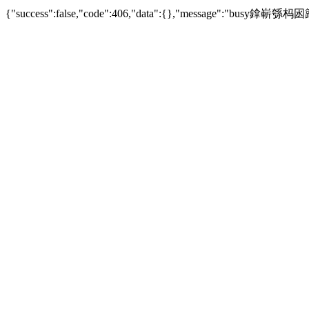
{"success":false,"code":406,"data":{},"messag