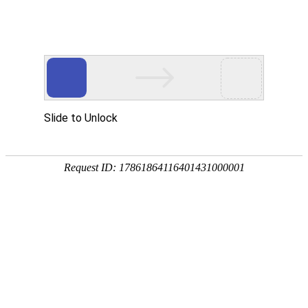
职位
人才
本站不良内容举报
举报邮箱：394084440@qq.com
举报电话：0512-63102395
首 页
找工作
找人才
网络招聘会
现场招聘
扫一扫分享企业职位信息
委托招聘
校园招聘
猎头专区