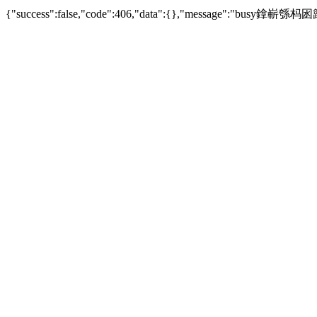
{"success":false,"code":406,"data":{},"messag