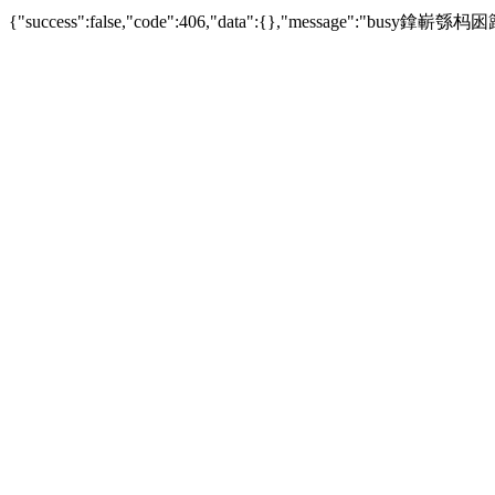
{"success":false,"code":406,"data":{},"messag