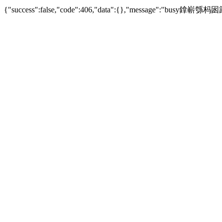
{"success":false,"code":406,"data":{},"messag