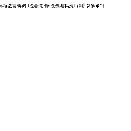
e":"busy鎿嶄綔杩囦簬棰戠箒锛岃浼戞伅涓€浼氬啀杩涜鎿嶄綔锛�"}