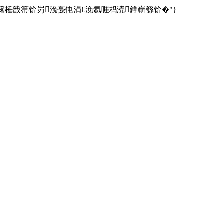
e":"busy鎿嶄綔杩囦簬棰戠箒锛岃浼戞伅涓€浼氬啀杩涜鎿嶄綔锛�"}